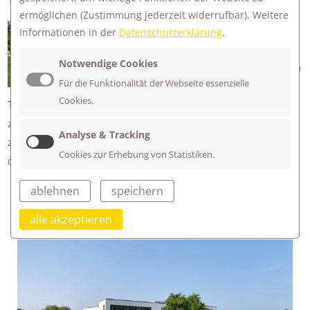
ermöglichen
(Zustimmung jederzeit widerrufbar). Weitere
Am 18.09. konnten wir tatsächlich
Informationen in der
Datenschutzerklärung
.
unseren ersten Wochenschluss
Notwendige Cookies
getrennt nach Mittel- und Obergruppen
Für die Funktionalität der Webseite essenzielle
feiern. Mithilfe unseres neuen Technik-
Cookies.
Teams André Fink und Emil Faiss wurden Sprache und Musik
zuverlässig verstärkt. Die einzelnen Lerngruppen hatten sich
Analyse & Tracking
zuvor darüber Gedanken gemacht, für was wir trotz allem
Cookies zur Erhebung von Statistiken.
dankbar sind und sein können.
ablehnen
speichern
alle akzeptieren