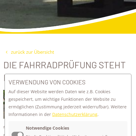
zurück zur Übersicht
DIE FAHRRADPRÜFUNG STEHT
DIESE WOCHE AN!
VERWENDUNG VON COOKIES
Auf dieser Website werden Daten wie z.B. Cookies
24 Schüler*innen der 4. Klasse haben
gespeichert, um wichtige Funktionen der Website zu
diese Woche ihre Fahrradprüfung in
ermöglichen
(Zustimmung jederzeit widerrufbar). Weitere
Öschingen.
Informationen in der
Datenschutzerklärung
.
Sie haben gelernt wie man sich sicher
mit dem Fahrrad im Straßenverkehr verhält. Schulterblick,
Notwendige Cookies
richtiges Abbiegen, Handzeichen geben und die