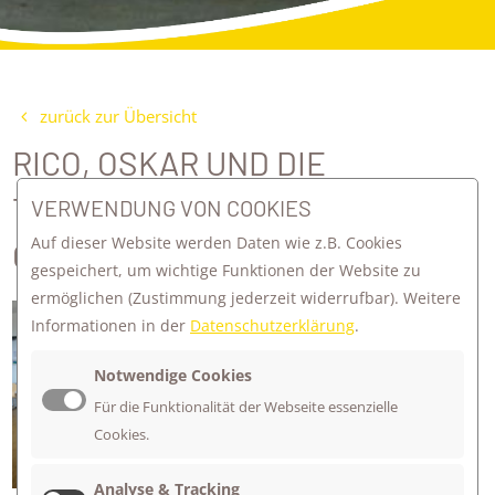
zurück zur Übersicht
RICO, OSKAR UND DIE
TIEFERSCHATTEN IN DER
VERWENDUNG VON COOKIES
Auf dieser Website werden Daten wie z.B. Cookies
GRÜNEN LERNGRUPPE!
gespeichert, um wichtige Funktionen der Website zu
ermöglichen
(Zustimmung jederzeit widerrufbar). Weitere
Die Schüler*innen der grünen
Informationen in der
Datenschutzerklärung
.
Lerngruppe lesen "Rico, Oskar und die
Tieferschatten" und haben in
Notwendige Cookies
Kleingruppen das Kennenlernen von
Für die Funktionalität der Webseite essenzielle
Rico und Oskar nachgespielt. Ein voller
Cookies.
Erfolg mit Spaß inklusive!
Analyse & Tracking