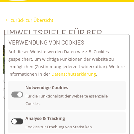
zurück zur Übersicht
UMWELTSPIELE FÜR 8ER
VERWENDUNG VON COOKIES
Die Umweltspiele in Mössingen waren
Auf dieser Website werden Daten wie z.B. Cookies
wieder ein voller Erfolg!
gespeichert, um wichtige Funktionen der Website zu
Schüler*innen der 8. Klasse aus ganz
ermöglichen
(Zustimmung jederzeit widerrufbar). Weitere
Mössingen haben traditionell bei den
Informationen in der
Datenschutzerklärung
.
Umweltspielen im Firstwald teilgenommen. Ein toller Tag mit
Notwendige Cookies
Naturaction pur! Herzlichen Glückwunsch an unsere JPS-
Für die Funktionalität der Webseite essenzielle
Gruppe "Die Sperber", die einen 1. Platz geholt haben!
Cookies.
Analyse & Tracking
Cookies zur Erhebung von Statistiken.