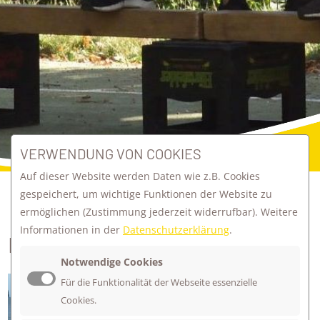
VERWENDUNG VON COOKIES
Auf dieser Website werden Daten wie z.B. Cookies
gespeichert, um wichtige Funktionen der Website zu
ermöglichen
(Zustimmung jederzeit widerrufbar). Weitere
zurück zur Übersicht
Informationen in der
Datenschutzerklärung
.
KLIMANEUTRAL ZUR SCHULE
Notwendige Cookies
Bei unseren Jüngsten strampeln noch
Für die Funktionalität der Webseite essenzielle
Cookies.
Mama und Papa! Aber sobald die