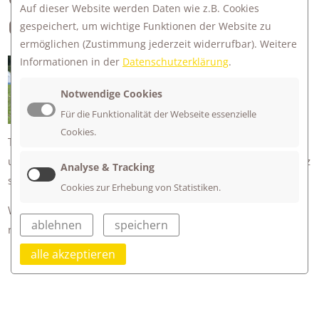
Auf dieser Website werden Daten wie z.B. Cookies
CHILLEN UND GRILLEN!
gespeichert, um wichtige Funktionen der Website zu
ermöglichen
(Zustimmung jederzeit widerrufbar). Weitere
Informationen in der
Datenschutzerklärung
.
Bei den Kennenlern-Tagen der
Obergruppen waren über 80
Notwendige Cookies
Schüler*innen und Lehrer*innen 3
Für die Funktionalität der Webseite essenzielle
Tage in Hausen an der Würm.
Cookies.
Teambuilding, gemeinsames Erlebnis und Lagerfeeling haben
unsere Schüler*innen und Kolleg*innen gleich zu Beginn ganz
Analyse & Tracking
schön zusammengeschweißt.
Cookies zur Erhebung von Statistiken.
Wir wünschen Euch allen, dass dieser positive Start Euch
ablehnen
speichern
noch lange trägt!
alle akzeptieren