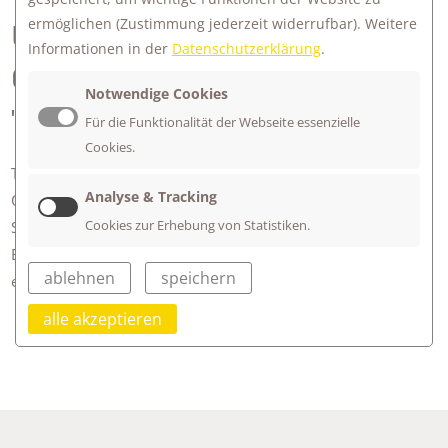
ermöglichen
(Zustimmung jederzeit widerrufbar). Weitere
ÜBERNACHTUNG DER
Informationen in der
Datenschutzerklärung
.
OBERGRUPPEN AUF DEM
Notwendige Cookies
"PLÄTZLE"
Für die Funktionalität der Webseite essenzielle
Cookies.
Trotz frostigen Nachttemperaturen haben es sich die
Analyse & Tracking
Obergruppen nicht nehmen lassen auf dem Plätzle hinter der
Cookies zur Erhebung von Statistiken.
Schule zu zelten. Grillerei und Nachtwanderung inklusive.
Eine super Vorbereitung auf eure bevorstehende
ablehnen
speichern
erlebnispädagogische Woche in Frankreich!
alle akzeptieren