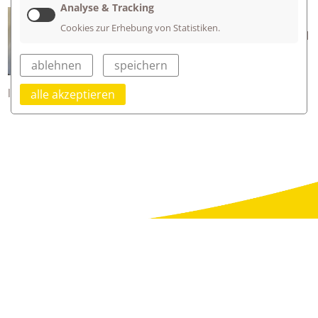
Analyse & Tracking
What we are thankful for...
Cookies zur Erhebung von Statistiken.
The English group of year three worked
on the topic „Thanksgiving"
ablehnen
speichern
Wonderful turkeys were created with
lots of things that we are thankful for
alle akzeptieren
Evangelische Schulen am Firstwald
Jenaplanschule
Hegwiesenstr. 5