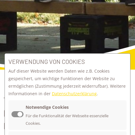
VERWENDUNG VON COOKIES
Auf dieser Website werden Daten wie z.B. Cookies
gespeichert, um wichtige Funktionen der Website zu
ermöglichen
(Zustimmung jederzeit widerrufbar). Weitere
zurück zur Übersicht
Informationen in der
Datenschutzerklärung
.
THANKSGIVING IM
Notwendige Cookies
ENGLISCHKURS DER
Für die Funktionalität der Webseite essenzielle
DRITTKLÄSSLERINNEN
Cookies.