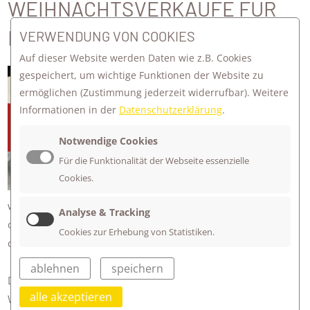
WEIHNACHTSVERKÄUFE FÜR
DIE NOTHILFE IN DER UKRAINE
VERWENDUNG VON COOKIES
Auf dieser Website werden Daten wie z.B. Cookies
Guten Taten wollen wir in der
gespeichert, um wichtige Funktionen der Website zu
ermöglichen
(Zustimmung jederzeit widerrufbar). Weitere
Adventszeit umsetzen und die
Informationen in der
Datenschutzerklärung
.
Mittelgruppen gehen mit bestem
Beispiel voran. Sie haben gebastelt,
Notwendige Cookies
gewerkelt und gebacken - für einen
Für die Funktionalität der Webseite essenzielle
guten Zweck!
Cookies.
Der Erlös ihrer Weihnachtsverkäufe
wird dem Verein "3 Musketiere e.V." in Reutlingen gespendet,
Analyse & Tracking
die seit Monaten Nothilfe in der Ukraine organisieren und
Cookies zur Erhebung von Statistiken.
durchführen.
ablehnen
speichern
Die Verkäufe sind am Freitag. 08.12. von 8-11 Uhr auf dem
alle akzeptieren
Wochenmarkt in Mössingen und am 15.12. vor und nach der