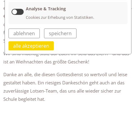
ein wenig besser gehen darf. Mit großartigen Spenden (1100.-
Analyse & Tracking
€ !!!) für die Ukrainehilfe, Post für Senioren, Dankeskarten an
Cookies zur Erhebung von Statistiken.
die Männer und Frauen der Müllabfuhr, kleinen Geschenken
für unsere Reinigungskräfte, Putzaktionen rund um das
ablehnen
speichern
Schulhaus usw usw.
alle akzeptieren
Wir sind mächtig stolz auf Euch. Ihr seid das LICHT - und das
ist an Weihnachten das größte Geschenk!
Danke an alle, die diesen Gottesdienst so wertvoll und leise
gestaltet haben. Ein riesiges Dankeschön geht auch an das
zuverlässige Lotsen-Team, das uns alle wieder sicher zur
Schule begleitet hat.