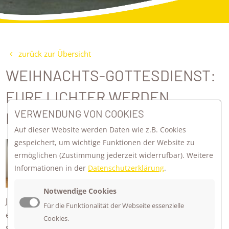
zurück zur Übersicht
WEIHNACHTS-GOTTESDIENST:
EURE LICHTER WERDEN
VERWENDUNG VON COOKIES
LEUCHTEN!
Auf dieser Website werden Daten wie z.B. Cookies
gespeichert, um wichtige Funktionen der Website zu
Einen besonderen Gottesdienst mit
ermöglichen
(Zustimmung jederzeit widerrufbar). Weitere
Gänsehaut-Momenten haben wir zum
Informationen in der
Datenschutzerklärung
.
Jahresabschluss in der Martin-Luther-
Kirche gefeiert.
Notwendige Cookies
Jede Lerngruppe hat in den vergangenen Wochen und Tagen
Für die Funktionalität der Webseite essenzielle
ein Licht in die Welt getragen: mit "Guten Taten" haben die
Cookies.
Schüler*innen dazu beigetragen, dass es manchen Menschen