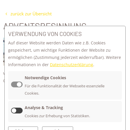
zurück zur Übersicht
ADVENTSBESINNUNG
VERWENDUNG VON COOKIES
In der Adventszeit trifft sich unsere
Auf dieser Website werden Daten wie z.B. Cookies
ganze Schule zum Wochenbeginn in
gespeichert, um wichtige Funktionen der Website zu
der Aula.
ermöglichen
(Zustimmung jederzeit widerrufbar). Weitere
Informationen in der
Datenschutzerklärung
.
Bei den Adventsbesinnungen zünden
wir die Kerzen am Kranz an, singen gemeinsam und hören
Notwendige Cookies
Geschichten und Impulse zur Weihnachtszeit.
Für die Funktionalität der Webseite essenzielle
Cookies.
Analyse & Tracking
Cookies zur Erhebung von Statistiken.