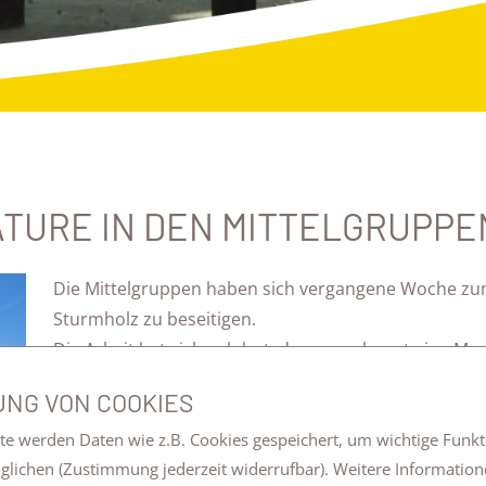
ATURE IN DEN MITTELGRUPPE
Die Mittelgruppen haben sich vergangene Woche z
Sturmholz zu beseitigen.
Die Arbeit hat sich gelohnt, denn nun lagert eine Me
Sogar ein paar Baumstamm-Hocker konnten fachmän
NG VON COOKIES
werden.
te werden Daten wie z.B. Cookies gespeichert, um wichtige Funk
Vielen Dank für Euren Einsatz!
öglichen
(Zustimmung jederzeit widerrufbar). Weitere Information