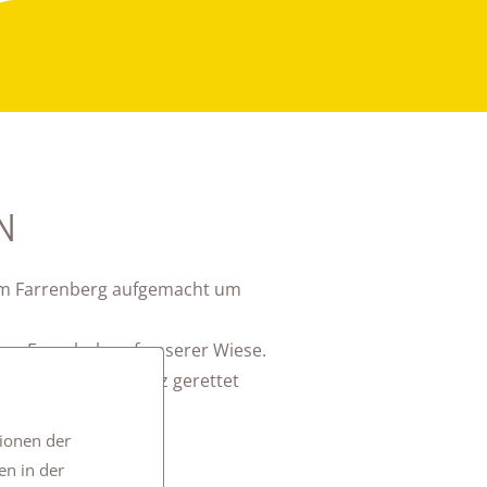
N
um Farrenberg aufgemacht um
nge Feuerholz auf unserer Wiese.
nisch aus dem Holz gerettet
tionen der
en in der