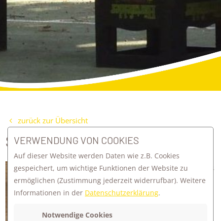
zurück zur Übersicht
STATIONEN GOTTESDIENST
VERWENDUNG VON COOKIES
Auf dieser Website werden Daten wie z.B. Cookies
Zum Abschluss eines tollen Schuljahres
gespeichert, um wichtige Funktionen der Website zu
ermöglichen
(Zustimmung jederzeit widerrufbar). Weitere
durften wir einen Gottesdienst an
Informationen in der
Datenschutzerklärung
.
Stationen gemeinsam feiern. Stationen,
an denen wir zurückblicken und
Notwendige Cookies