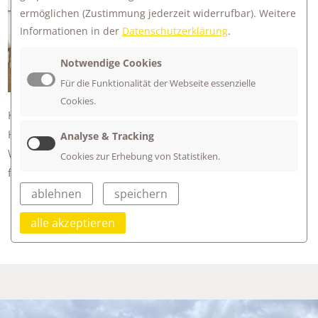
feierten wir mit dem ganzen Campus!
ermöglichen
(Zustimmung jederzeit widerrufbar). Weitere
Ein Fest - Ein Campus - Zwei Schulen.
Informationen in der
Datenschutzerklärung
.
Ein tolles Programm mit Gallery Walks
präsentierten EFG und EJPS. Auf den
Notwendige Cookies
bunten Bühnen gab es Tanzeinlagen,
Für die Funktionalität der Webseite essenzielle
Zirkusvorführungen, wunderschöne
Cookies.
Klänge mit dem Gitarren-Ensemble und musikalische
Highlights mit den Chören der Schulen am Firstwald!
Analyse & Tracking
Wir danken den Elternbeiräten beider Schulen, allen Familien
Cookies zur Erhebung von Statistiken.
für den Support und natürlich EUCH!
ablehnen
speichern
alle akzeptieren