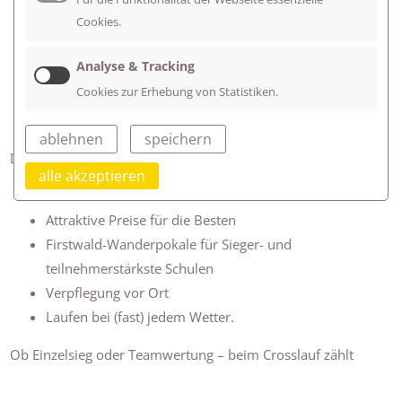
Cookies.
40. Runde! Alle Schülerinnen und
Schüler sind herzlich eingeladen, bei
Analyse & Tracking
diesem besonderen Jubiläumslauf
Cookies zur Erhebung von Statistiken.
dabei zu sein.
ablehnen
speichern
Das erwartet euch:
alle akzeptieren
Urkunden für alle Läuferinnen und Läufer
Attraktive Preise für die Besten
Firstwald-Wanderpokale für Sieger- und
teilnehmerstärkste Schulen
Verpflegung vor Ort
Laufen bei (fast) jedem Wetter.
Ob Einzelsieg oder Teamwertung – beim Crosslauf zählt
jede*r! Wir freuen uns auf spannende Wettkämpfe, starke