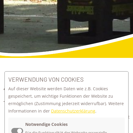
zurück zur Übersicht
VERWENDUNG VON COOKIES
40. CROSSLAUF AM FIRSTWALD
Auf dieser Website werden Daten wie z.B. Cookies
gespeichert, um wichtige Funktionen der Website zu
- DER JUBILÄUMSLAUF!
ermöglichen
(Zustimmung jederzeit widerrufbar). Weitere
Informationen in der
Datenschutzerklärung
.
Am Dienstag, den 21. Oktober 2025, ist
Notwendige Cookies
es wieder soweit: Der traditionsreiche
Crosslauf am Firstwald geht in seine
Für die Funktionalität der Webseite essenzielle