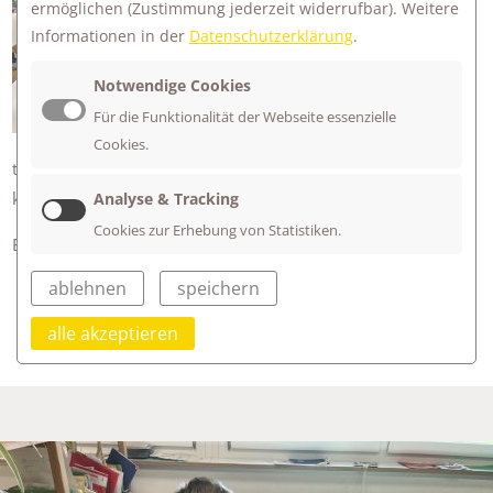
ermöglichen
(Zustimmung jederzeit widerrufbar). Weitere
Sinne-Tag in den Untergruppen.
Informationen in der
Datenschutzerklärung
.
Hören, Fühlen, Sehen, Schmecken und
Riechen an Mitmach-Stationen erleben!
Notwendige Cookies
Von bitter bis süß, von laut bis leise,
Für die Funktionalität der Webseite essenzielle
von lecker bis bähhhh, von scharf bis
Cookies.
trüb, von weich bis kratzig – das alles und noch viel mehr
konnten die Kinder erleben und selbst testen.
Analyse & Tracking
Cookies zur Erhebung von Statistiken.
Ein toller lebenspraktischer Tag!
ablehnen
speichern
alle akzeptieren