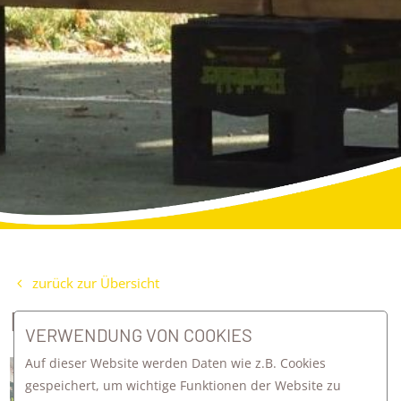
zurück zur Übersicht
EIN TAG MIT ALLEN SINNEN
VERWENDUNG VON COOKIES
Auf dieser Website werden Daten wie z.B. Cookies
Anlässlich des Projekts „Unser Körper"
gespeichert, um wichtige Funktionen der Website zu
gab es vergangenen Donnerstag einen