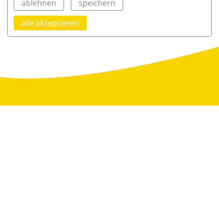
ablehnen
speichern
alle akzeptieren
Evangelische Schulen am Firstwald
Jenaplanschule
Hegwiesenstr. 5
72116 Mössingen
0 74 73 / 700 - 622
0 74 73 / 700 - 634
jenaplanschule@ejps.info
www.jenaplanschule-firstwald.de