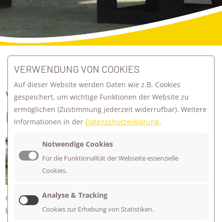
VERWENDUNG VON COOKIES
zurück zur Übersicht
Auf dieser Website werden Daten wie z.B. Cookies
WIESENHÜTTE BEKOMMT
gespeichert, um wichtige Funktionen der Website zu
ermöglichen
(Zustimmung jederzeit widerrufbar). Weitere
LETZTEN FEINSCHLIFF
Informationen in der
Datenschutzerklärung
.
Wieder einmal waren Herr Ven und
Notwendige Cookies
engagierte Eltern auf der Wiese, um
Für die Funktionalität der Webseite essenzielle
unsere Hütte fertig zu stellen.
Cookies.
Nun sind alle Wände und der Boden
Analyse & Tracking
dicht und wir können im Frühjahr mit dem Einräumen
Cookies zur Erhebung von Statistiken.
beginnen.