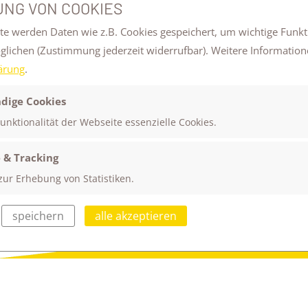
NG VON COOKIES
LOADS
te werden Daten wie z.B. Cookies gespeichert, um wichtige Funk
öglichen
(Zustimmung jederzeit widerrufbar). Weitere Information
ärung
.
dige Cookies
Funktionalität der Webseite essenzielle Cookies.
 & Tracking
zur Erhebung von Statistiken.
speichern
alle akzeptieren