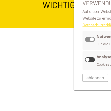
VERWENDU
WICHTIGE DOWN
Auf dieser Websi
Website zu erm
Datenschutzerkl
Notwen
Für die 
Analyse
Cookies 
ablehnen